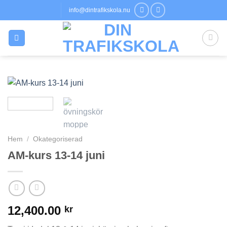
Skip
info@dintrafikskola.nu
to
content
Hem
/
Okategoriserad
AM-kurs 13-14 juni
12,400.00
kr