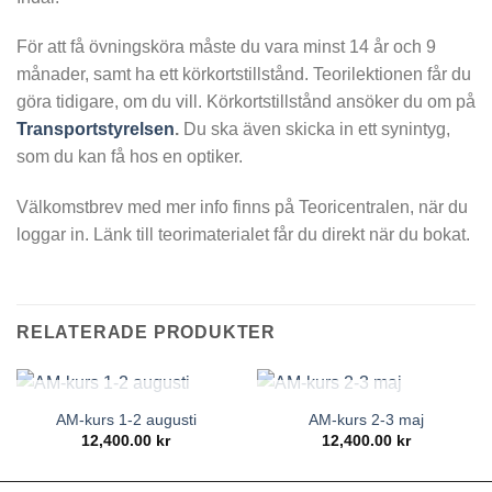
För att få övningsköra måste du vara minst 14 år och 9
månader, samt ha ett körkortstillstånd. Teorilektionen får du
göra tidigare, om du vill. Körkortstillstånd ansöker du om på
Transportstyrelsen
.
Du ska även skicka in ett synintyg,
som du kan få hos en optiker.
Välkomstbrev med mer info finns på Teoricentralen, när du
loggar in. Länk till teorimaterialet får du direkt när du bokat.
RELATERADE PRODUKTER
SLUT I LAGER
SLUT I LAGER
AM-kurs 1-2 augusti
AM-kurs 2-3 maj
12,400.00
kr
12,400.00
kr